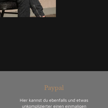
Paypal
Hier kannst du ebenfalls und etwas
unkomplizierter einen einmaligen