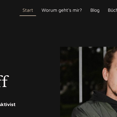
Start
Worum geht's mir?
Blog
Büc
ff
Aktivist